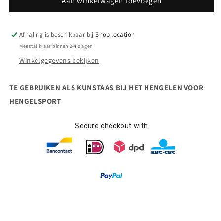
Sting
Sting
Aan winkelwagen toevoegen
Hardhookbait
Hardhookbait
Afhaling is beschikbaar bij
Shop location
Meestal klaar binnen 2-4 dagen
Winkelgegevens bekijken
TE GEBRUIKEN ALS KUNSTAAS BIJ HET HENGELEN VOOR
HENGELSPORT
Secure checkout with